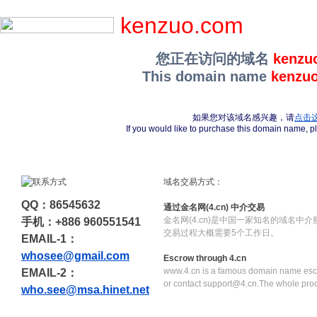
kenzuo.com
您正在访问的域名
kenzu
This domain name
kenzu
如果您对该域名感兴趣，请
点击
If you would like to purchase this domain name, 
域名交易方式：
QQ：86545632
通过金名网(4.cn) 中介交易
金名网(4.cn)是中国一家知名的域名中
手机：+886 960551541
交易过程大概需要5个工作日。
EMAIL-1：
whosee@gmail.com
Escrow through 4.cn
www.4.cn is a famous domain name escr
EMAIL-2：
or contact support@4.cn.The whole pro
who.see@msa.hinet.net